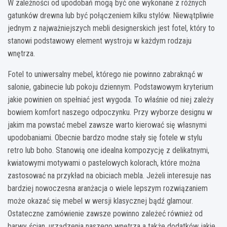
W zależności od upodobań mogą być one wykonane z różnych
gatunków drewna lub być połączeniem kilku stylów. Niewątpliwie
jednym z najważniejszych mebli designerskich jest fotel, który to
stanowi podstawowy element wystroju w każdym rodzaju
wnętrza.
Fotel to uniwersalny mebel, którego nie powinno zabraknąć w
salonie, gabinecie lub pokoju dziennym. Podstawowym kryterium
jakie powinien on spełniać jest wygoda. To właśnie od niej zależy
bowiem komfort naszego odpoczynku. Przy wyborze designu w
jakim ma powstać mebel zawsze warto kierować się własnymi
upodobaniami. Obecnie bardzo modne stały się fotele w stylu
retro lub boho. Stanowią one idealna kompozycję z delikatnymi,
kwiatowymi motywami o pastelowych kolorach, które można
zastosować na przykład na obiciach mebla. Jeżeli interesuje nas
bardziej nowoczesna aranżacja o wiele lepszym rozwiązaniem
może okazać się mebel w wersji klasycznej bądź glamour.
Ostateczne zamówienie zawsze powinno zależeć również od
barwy ścian, urządzenia naszego wnętrza a także dodatków jakie