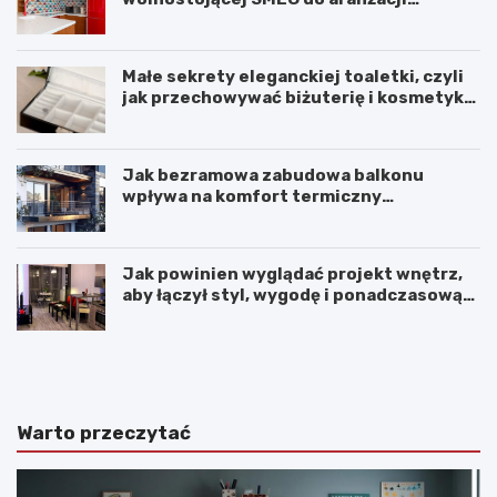
wnętrza?
Małe sekrety eleganckiej toaletki, czyli
jak przechowywać biżuterię i kosmetyki
z klasą
Jak bezramowa zabudowa balkonu
wpływa na komfort termiczny
mieszkania?
Jak powinien wyglądać projekt wnętrz,
aby łączył styl, wygodę i ponadczasową
harmonię?
K
P
o
r
m
z
f
y
o
t
Warto przeczytać
r
u
t
l
p
n
r
e