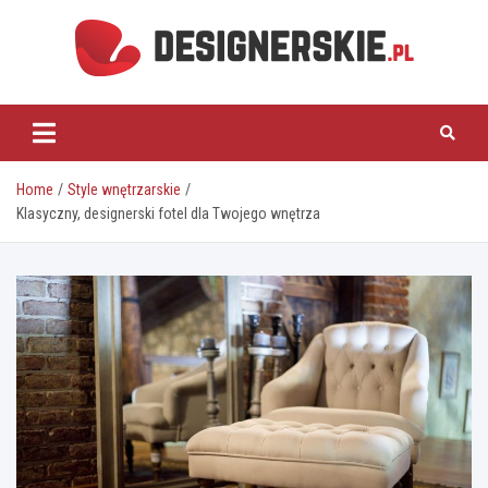
Skip
to
content
designerskie.pl
Home
Style wnętrzarskie
Klasyczny, designerski fotel dla Twojego wnętrza