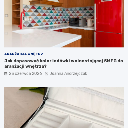
r
o
z
w
e
a
d
ć
p
?
o
k
ó
j
ARANŻACJA WNĘTRZ
Jak dopasować kolor lodówki wolnostojącej SMEG do
aranżacji wnętrza?
23 czerwca 2026
Joanna Andrzejczak