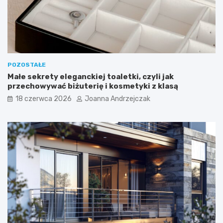
POZOSTAŁE
Małe sekrety eleganckiej toaletki, czyli jak
przechowywać biżuterię i kosmetyki z klasą
18 czerwca 2026
Joanna Andrzejczak