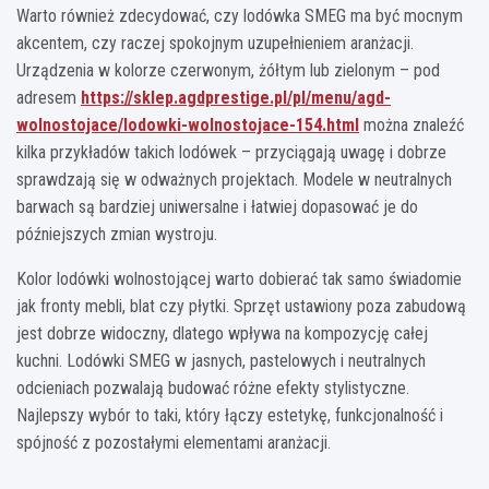
Warto również zdecydować, czy lodówka SMEG ma być mocnym
akcentem, czy raczej spokojnym uzupełnieniem aranżacji.
Urządzenia w kolorze czerwonym, żółtym lub zielonym – pod
adresem
https://sklep.agdprestige.pl/pl/menu/agd-
wolnostojace/lodowki-wolnostojace-154.html
można znaleźć
kilka przykładów takich lodówek – przyciągają uwagę i dobrze
sprawdzają się w odważnych projektach. Modele w neutralnych
barwach są bardziej uniwersalne i łatwiej dopasować je do
późniejszych zmian wystroju.
Kolor lodówki wolnostojącej warto dobierać tak samo świadomie
jak fronty mebli, blat czy płytki. Sprzęt ustawiony poza zabudową
jest dobrze widoczny, dlatego wpływa na kompozycję całej
kuchni. Lodówki SMEG w jasnych, pastelowych i neutralnych
odcieniach pozwalają budować różne efekty stylistyczne.
Najlepszy wybór to taki, który łączy estetykę, funkcjonalność i
spójność z pozostałymi elementami aranżacji.