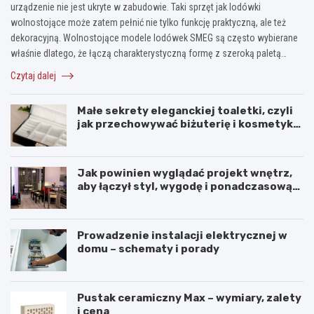
urządzenie nie jest ukryte w zabudowie. Taki sprzęt jak lodówki
wolnostojące może zatem pełnić nie tylko funkcję praktyczną, ale też
dekoracyjną. Wolnostojące modele lodówek SMEG są często wybierane
właśnie dlatego, że łączą charakterystyczną formę z szeroką paletą…
Czytaj dalej
Małe sekrety eleganckiej toaletki, czyli
jak przechowywać biżuterię i kosmetyki
z klasą
Jak powinien wyglądać projekt wnętrz,
aby łączył styl, wygodę i ponadczasową
harmonię?
Prowadzenie instalacji elektrycznej w
domu – schematy i porady
Pustak ceramiczny Max – wymiary, zalety
i cena