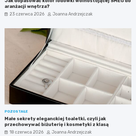
Jak dopasować kolor lodówki wolnostojącej SMEG do
i
j
aranżacji wnętrza?
w
e
23 czerwca 2026
Joanna Andrzejczak
y
z
g
a
o
a
d
r
n
a
y
n
p
ż
r
o
z
w
e
a
d
ć
p
?
o
k
ó
j
POZOSTAŁE
Małe sekrety eleganckiej toaletki, czyli jak
przechowywać biżuterię i kosmetyki z klasą
18 czerwca 2026
Joanna Andrzejczak