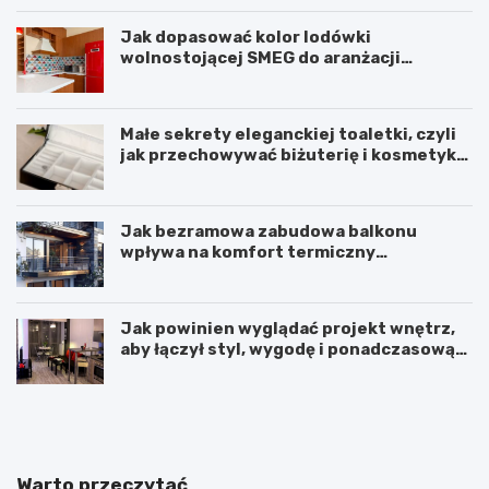
Jak dopasować kolor lodówki
wolnostojącej SMEG do aranżacji
wnętrza?
Małe sekrety eleganckiej toaletki, czyli
jak przechowywać biżuterię i kosmetyki
z klasą
Jak bezramowa zabudowa balkonu
wpływa na komfort termiczny
mieszkania?
Jak powinien wyglądać projekt wnętrz,
aby łączył styl, wygodę i ponadczasową
harmonię?
K
P
o
r
m
z
f
y
o
t
Warto przeczytać
r
u