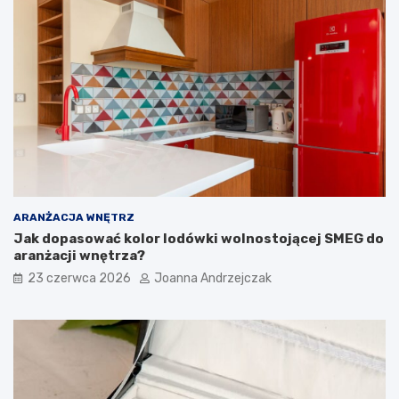
n
a
y
n
p
ż
r
o
z
w
e
a
d
ć
p
?
o
k
ó
j
ARANŻACJA WNĘTRZ
Jak dopasować kolor lodówki wolnostojącej SMEG do
aranżacji wnętrza?
23 czerwca 2026
Joanna Andrzejczak