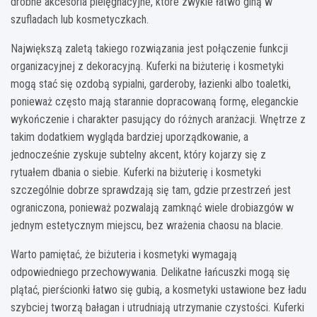
drobne akcesoria pielęgnacyjne, które zwykle łatwo giną w
szufladach lub kosmetyczkach.
Największą zaletą takiego rozwiązania jest połączenie funkcji
organizacyjnej z dekoracyjną. Kuferki na biżuterię i kosmetyki
mogą stać się ozdobą sypialni, garderoby, łazienki albo toaletki,
ponieważ często mają starannie dopracowaną formę, eleganckie
wykończenie i charakter pasujący do różnych aranżacji. Wnętrze z
takim dodatkiem wygląda bardziej uporządkowanie, a
jednocześnie zyskuje subtelny akcent, który kojarzy się z
rytuałem dbania o siebie. Kuferki na biżuterię i kosmetyki
szczególnie dobrze sprawdzają się tam, gdzie przestrzeń jest
ograniczona, ponieważ pozwalają zamknąć wiele drobiazgów w
jednym estetycznym miejscu, bez wrażenia chaosu na blacie.
Warto pamiętać, że biżuteria i kosmetyki wymagają
odpowiedniego przechowywania. Delikatne łańcuszki mogą się
plątać, pierścionki łatwo się gubią, a kosmetyki ustawione bez ładu
szybciej tworzą bałagan i utrudniają utrzymanie czystości. Kuferki