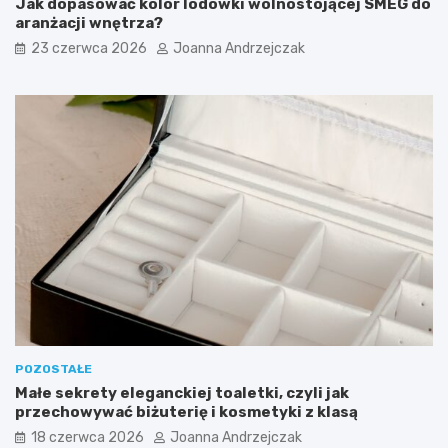
Jak dopasować kolor lodówki wolnostojącej SMEG do
aranżacji wnętrza?
23 czerwca 2026
Joanna Andrzejczak
POZOSTAŁE
Małe sekrety eleganckiej toaletki, czyli jak
przechowywać biżuterię i kosmetyki z klasą
18 czerwca 2026
Joanna Andrzejczak