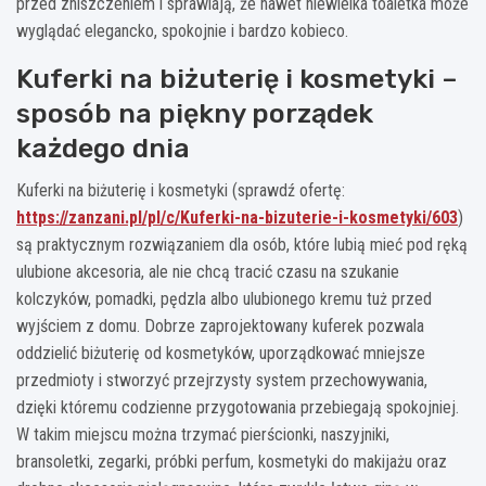
przed zniszczeniem i sprawiają, że nawet niewielka toaletka może
wyglądać elegancko, spokojnie i bardzo kobieco.
Kuferki na biżuterię i kosmetyki –
sposób na piękny porządek
każdego dnia
Kuferki na biżuterię i kosmetyki (sprawdź ofertę:
https://zanzani.pl/pl/c/Kuferki-na-bizuterie-i-kosmetyki/603
)
są praktycznym rozwiązaniem dla osób, które lubią mieć pod ręką
ulubione akcesoria, ale nie chcą tracić czasu na szukanie
kolczyków, pomadki, pędzla albo ulubionego kremu tuż przed
wyjściem z domu. Dobrze zaprojektowany kuferek pozwala
oddzielić biżuterię od kosmetyków, uporządkować mniejsze
przedmioty i stworzyć przejrzysty system przechowywania,
dzięki któremu codzienne przygotowania przebiegają spokojniej.
W takim miejscu można trzymać pierścionki, naszyjniki,
bransoletki, zegarki, próbki perfum, kosmetyki do makijażu oraz