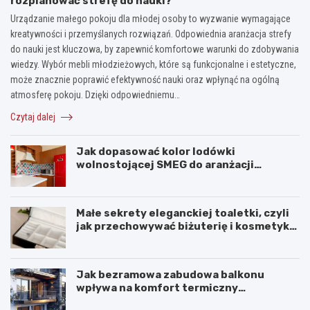
rozplanować strefę do nauki?
Urządzanie małego pokoju dla młodej osoby to wyzwanie wymagające
kreatywności i przemyślanych rozwiązań. Odpowiednia aranżacja strefy
do nauki jest kluczowa, by zapewnić komfortowe warunki do zdobywania
wiedzy. Wybór mebli młodzieżowych, które są funkcjonalne i estetyczne,
może znacznie poprawić efektywność nauki oraz wpłynąć na ogólną
atmosferę pokoju. Dzięki odpowiedniemu…
Czytaj dalej
Jak dopasować kolor lodówki
wolnostojącej SMEG do aranżacji
wnętrza?
Małe sekrety eleganckiej toaletki, czyli
jak przechowywać biżuterię i kosmetyki
z klasą
Jak bezramowa zabudowa balkonu
wpływa na komfort termiczny
mieszkania?