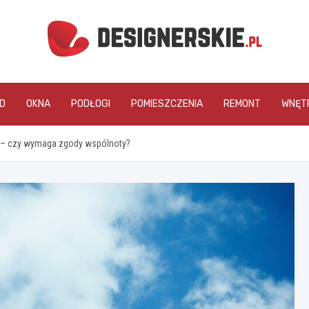
designerskie.pl
D
OKNA
PODŁOGI
POMIESZCZENIA
REMONT
WNĘT
a – czy wymaga zgody wspólnoty?