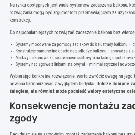
Na rynku dostępnych jest wiele systemów zadaszenia balkonu, kt
rozwiązania mogą być argumentem przemawiającym za uzyskaniem
konstrukcji.
Do najpopularniejszych rozwiązań zadaszenia balkonu bez wiercen
Systemy mocowane za pomocą zacisków do balustrady balkonu – ide
Konstrukcje samonośne oparte na podłodze balkonu – sprawdzają się
Markizy balkonowe z mocowaniem sufitowym na taśmę montażową – l
Systemy naciągowe z linkami stalowymi – minimalistyczne i nowocz
Wybierając konkretne rozwiązanie, warto zwrócić uwagę na jego t
powinna harmonizować z wyglądem budynku.
Dobrze dobrane za
śniegiem, ale również może podnieść walory estetyczne cał
Konsekwencje montażu za
zgody
Decydując się na samowolny montaż zadaszenia balkonu bez uzys