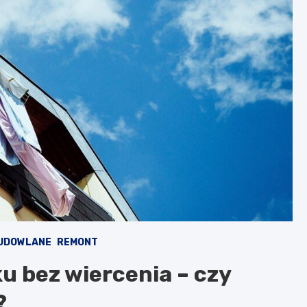
UDOWLANE
REMONT
u bez wiercenia – czy
?