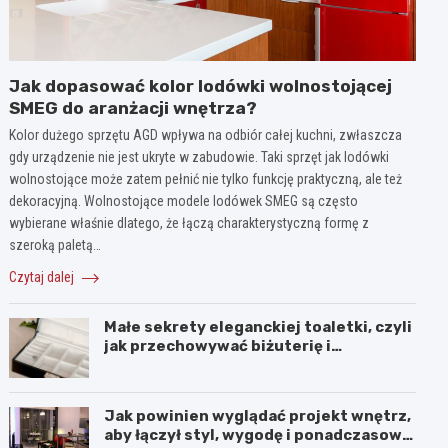
Jak dopasować kolor lodówki wolnostojącej
SMEG do aranżacji wnętrza?
Kolor dużego sprzętu AGD wpływa na odbiór całej kuchni, zwłaszcza
gdy urządzenie nie jest ukryte w zabudowie. Taki sprzęt jak lodówki
wolnostojące może zatem pełnić nie tylko funkcję praktyczną, ale też
dekoracyjną. Wolnostojące modele lodówek SMEG są często
wybierane właśnie dlatego, że łączą charakterystyczną formę z
szeroką paletą…
Czytaj dalej
Małe sekrety eleganckiej toaletki, czyli
jak przechowywać biżuterię i
kosmetyki z klasą
Jak powinien wyglądać projekt wnętrz,
aby łączył styl, wygodę i ponadczasową