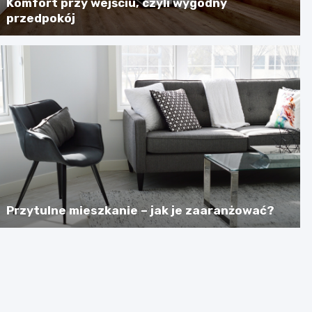
Komfort przy wejściu, czyli wygodny
przedpokój
Przytulne mieszkanie – jak je zaaranżować?