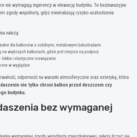
óre nie wymagają ingerencji w elewację budynku. Te bezinwazyjne
 zgody wspólnoty, gdyż minimalizują ryzyko uszkodzenia
ia należą:
alne dla balkonów z solidnymi, metalowymi balustradami
 na większych balkonach, gdzie jest miejsce na podpory
ekkie i elastyczne rozwiązanie
esne w wyglądzie
rwałość, odporność na warunki atmosferyczne oraz estetykę, która
daszenie nie tylko chroni balkon przed deszczem czy
ego budynku.
daszenia bez wymaganej
kania wymaganej zgody wspólnoty mieszkaniowej, należy liczyć się