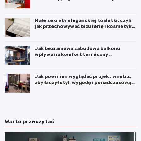
wnętrza?
Małe sekrety eleganckiej toaletki, czyli
jak przechowywać biżuterię i kosmetyki
z klasą
Jak bezramowa zabudowa balkonu
wpływa na komfort termiczny
mieszkania?
Jak powinien wyglądać projekt wnętrz,
aby łączył styl, wygodę i ponadczasową
harmonię?
K
P
o
r
m
z
f
y
o
t
Warto przeczytać
r
u
t
l
p
n
r
e