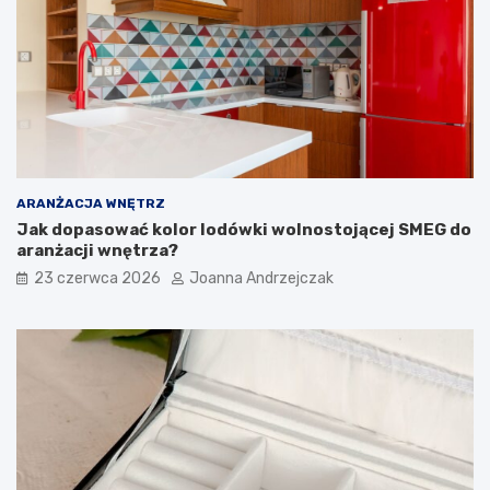
r
o
z
w
e
a
d
ć
p
?
o
k
ó
j
ARANŻACJA WNĘTRZ
Jak dopasować kolor lodówki wolnostojącej SMEG do
aranżacji wnętrza?
23 czerwca 2026
Joanna Andrzejczak