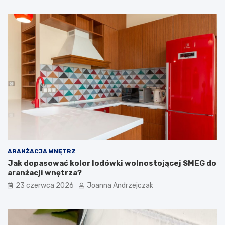
g
a
o
a
d
r
n
a
y
n
p
ż
r
o
z
w
e
a
d
ć
p
?
o
k
ó
j
ARANŻACJA WNĘTRZ
Jak dopasować kolor lodówki wolnostojącej SMEG do
aranżacji wnętrza?
23 czerwca 2026
Joanna Andrzejczak