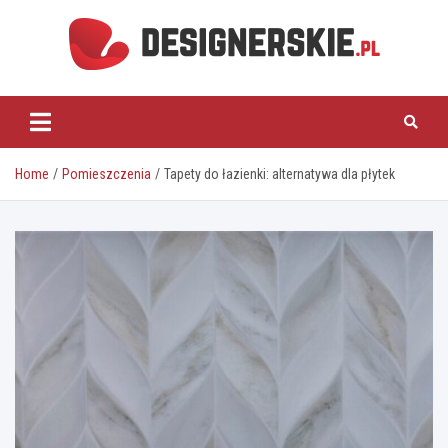
Skip
to
content
designerskie.pl
Home
Pomieszczenia
Tapety do łazienki: alternatywa dla płytek