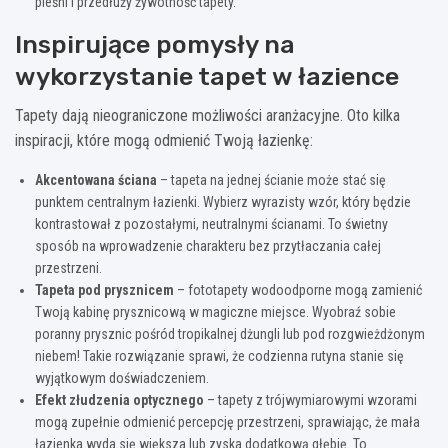
pleśni i przedłuży żywotność tapety.
Inspirujące pomysły na
wykorzystanie tapet w łazience
Tapety dają nieograniczone możliwości aranżacyjne. Oto kilka
inspiracji, które mogą odmienić Twoją łazienkę:
Akcentowana ściana
– tapeta na jednej ścianie może stać się
punktem centralnym łazienki. Wybierz wyrazisty wzór, który będzie
kontrastował z pozostałymi, neutralnymi ścianami. To świetny
sposób na wprowadzenie charakteru bez przytłaczania całej
przestrzeni.
Tapeta pod prysznicem
– fototapety wodoodporne mogą zamienić
Twoją kabinę prysznicową w magiczne miejsce. Wyobraź sobie
poranny prysznic pośród tropikalnej dżungli lub pod rozgwieżdżonym
niebem! Takie rozwiązanie sprawi, że codzienna rutyna stanie się
wyjątkowym doświadczeniem.
Efekt złudzenia optycznego
– tapety z trójwymiarowymi wzorami
mogą zupełnie odmienić percepcję przestrzeni, sprawiając, że mała
łazienka wyda się większa lub zyska dodatkową głębię. To