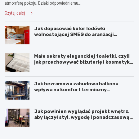
atmosferę pokoju. Dzięki odpowiedniemu…
Czytaj dalej
Jak dopasować kolor lodówki
wolnostojącej SMEG do aranżacji
wnętrza?
Małe sekrety eleganckiej toaletki, czyli
jak przechowywać biżuterię i kosmetyki
z klasą
Jak bezramowa zabudowa balkonu
wpływa na komfort termiczny
mieszkania?
Jak powinien wyglądać projekt wnętrz,
aby łączył styl, wygodę i ponadczasową
harmonię?
K
P
o
r
m
z