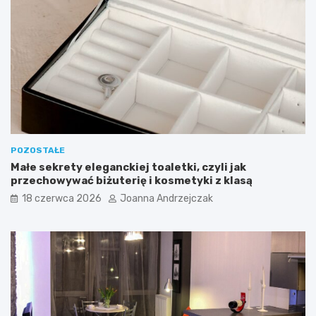
p
ż
r
o
z
w
e
a
d
ć
p
?
o
k
ó
j
POZOSTAŁE
Małe sekrety eleganckiej toaletki, czyli jak
przechowywać biżuterię i kosmetyki z klasą
18 czerwca 2026
Joanna Andrzejczak