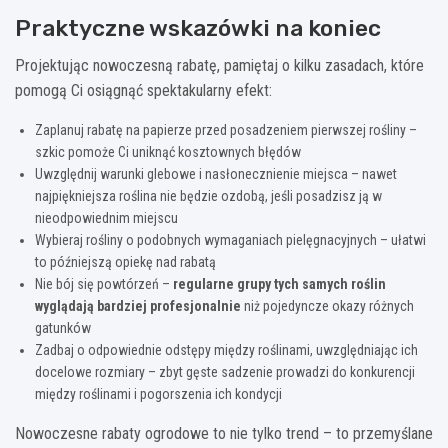
Praktyczne wskazówki na koniec
Projektując nowoczesną rabatę, pamiętaj o kilku zasadach, które
pomogą Ci osiągnąć spektakularny efekt:
Zaplanuj rabatę na papierze przed posadzeniem pierwszej rośliny –
szkic pomoże Ci uniknąć kosztownych błędów
Uwzględnij warunki glebowe i nasłonecznienie miejsca – nawet
najpiękniejsza roślina nie będzie ozdobą, jeśli posadzisz ją w
nieodpowiednim miejscu
Wybieraj rośliny o podobnych wymaganiach pielęgnacyjnych – ułatwi
to późniejszą opiekę nad rabatą
Nie bój się powtórzeń –
regularne grupy tych samych roślin
wyglądają bardziej profesjonalnie
niż pojedyncze okazy różnych
gatunków
Zadbaj o odpowiednie odstępy między roślinami, uwzględniając ich
docelowe rozmiary – zbyt gęste sadzenie prowadzi do konkurencji
między roślinami i pogorszenia ich kondycji
Nowoczesne rabaty ogrodowe to nie tylko trend – to przemyślane