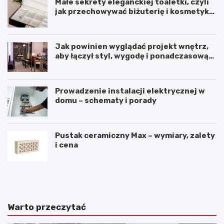
Małe sekrety eleganckiej toaletki, czyli
jak przechowywać biżuterię i kosmetyki
z klasą
Jak powinien wyglądać projekt wnętrz,
aby łączył styl, wygodę i ponadczasową
harmonię?
Prowadzenie instalacji elektrycznej w
domu – schematy i porady
Pustak ceramiczny Max – wymiary, zalety
i cena
K
P
o
r
m
z
f
y
o
t
Warto przeczytać
r
u
t
l