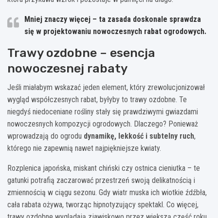
Mniej znaczy więcej – ta zasada doskonale sprawdza
się w projektowaniu nowoczesnych rabat ogrodowych.
Trawy ozdobne – esencja
nowoczesnej rabaty
Jeśli miałabym wskazać jeden element, który zrewolucjonizował
wygląd współczesnych rabat, byłyby to trawy ozdobne. Te
niegdyś niedoceniane rośliny stały się prawdziwymi gwiazdami
nowoczesnych kompozycji ogrodowych. Dlaczego? Ponieważ
wprowadzają do ogrodu
dynamikę, lekkość i subtelny ruch
,
którego nie zapewnią nawet najpiękniejsze kwiaty.
Rozplenica japońska, miskant chiński czy ostnica cieniutka – te
gatunki potrafią zaczarować przestrzeń swoją delikatnością i
zmiennością w ciągu sezonu. Gdy wiatr muska ich wiotkie źdźbła,
cała rabata ożywa, tworząc hipnotyzujący spektakl. Co więcej,
trawy ozdobne wyglądają zjawiskowo przez większą część roku,