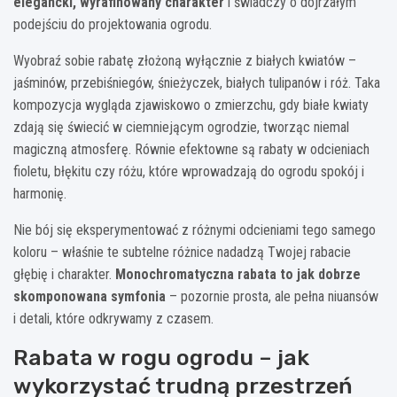
elegancki, wyrafinowany charakter
i świadczy o dojrzałym
podejściu do projektowania ogrodu.
Wyobraź sobie rabatę złożoną wyłącznie z białych kwiatów –
jaśminów, przebiśniegów, śnieżyczek, białych tulipanów i róż. Taka
kompozycja wygląda zjawiskowo o zmierzchu, gdy białe kwiaty
zdają się świecić w ciemniejącym ogrodzie, tworząc niemal
magiczną atmosferę. Równie efektowne są rabaty w odcieniach
fioletu, błękitu czy różu, które wprowadzają do ogrodu spokój i
harmonię.
Nie bój się eksperymentować z różnymi odcieniami tego samego
koloru – właśnie te subtelne różnice nadadzą Twojej rabacie
głębię i charakter.
Monochromatyczna rabata to jak dobrze
skomponowana symfonia
– pozornie prosta, ale pełna niuansów
i detali, które odkrywamy z czasem.
Rabata w rogu ogrodu – jak
wykorzystać trudną przestrzeń