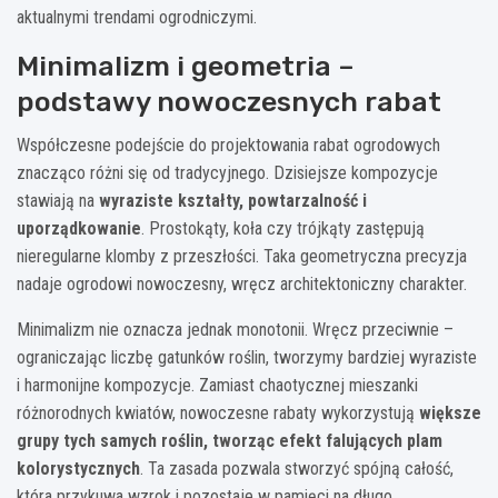
aktualnymi trendami ogrodniczymi.
Minimalizm i geometria –
podstawy nowoczesnych rabat
Współczesne podejście do projektowania rabat ogrodowych
znacząco różni się od tradycyjnego. Dzisiejsze kompozycje
stawiają na
wyraziste kształty, powtarzalność i
uporządkowanie
. Prostokąty, koła czy trójkąty zastępują
nieregularne klomby z przeszłości. Taka geometryczna precyzja
nadaje ogrodowi nowoczesny, wręcz architektoniczny charakter.
Minimalizm nie oznacza jednak monotonii. Wręcz przeciwnie –
ograniczając liczbę gatunków roślin, tworzymy bardziej wyraziste
i harmonijne kompozycje. Zamiast chaotycznej mieszanki
różnorodnych kwiatów, nowoczesne rabaty wykorzystują
większe
grupy tych samych roślin, tworząc efekt falujących plam
kolorystycznych
. Ta zasada pozwala stworzyć spójną całość,
która przykuwa wzrok i pozostaje w pamięci na długo.