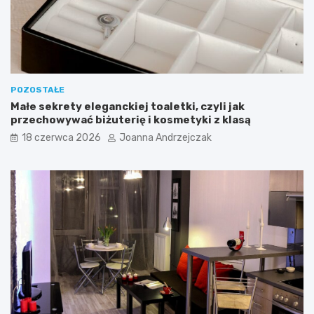
d
ć
p
?
o
k
ó
j
POZOSTAŁE
Małe sekrety eleganckiej toaletki, czyli jak
przechowywać biżuterię i kosmetyki z klasą
18 czerwca 2026
Joanna Andrzejczak