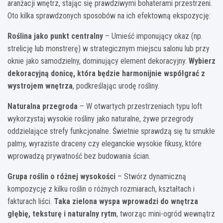
aranżacji wnętrz, stając się prawdziwymi bohaterami przestrzeni.
Oto kilka sprawdzonych sposobów na ich efektowną ekspozycję:
Roślina jako punkt centralny
– Umieść imponujący okaz (np.
strelicję lub monstrerę) w strategicznym miejscu salonu lub przy
oknie jako samodzielny, dominujący element dekoracyjny.
Wybierz
dekoracyjną donicę, która będzie harmonijnie współgrać z
wystrojem wnętrza
, podkreślając urodę rośliny.
Naturalna przegroda
– W otwartych przestrzeniach typu loft
wykorzystaj wysokie rośliny jako naturalne, żywe przegrody
oddzielające strefy funkcjonalne. Świetnie sprawdzą się tu smukłe
palmy, wyraziste draceny czy eleganckie wysokie fikusy, które
wprowadzą prywatność bez budowania ścian.
Grupa roślin o różnej wysokości
– Stwórz dynamiczną
kompozycję z kilku roślin o różnych rozmiarach, kształtach i
fakturach liści.
Taka zielona wyspa wprowadzi do wnętrza
głębię, teksturę i naturalny rytm
, tworząc mini-ogród wewnątrz