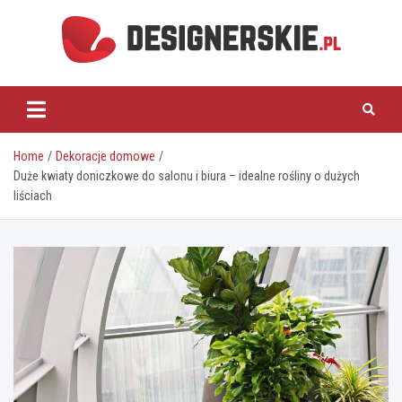
Skip
to
content
designerskie.pl
Home
Dekoracje domowe
Duże kwiaty doniczkowe do salonu i biura – idealne rośliny o dużych
liściach