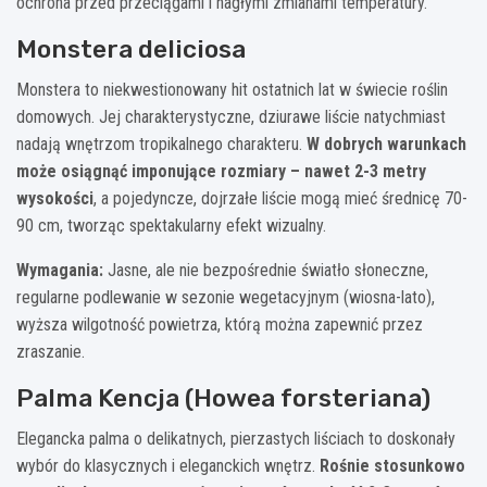
ochrona przed przeciągami i nagłymi zmianami temperatury.
Monstera deliciosa
Monstera to niekwestionowany hit ostatnich lat w świecie roślin
domowych. Jej charakterystyczne, dziurawe liście natychmiast
nadają wnętrzom tropikalnego charakteru.
W dobrych warunkach
może osiągnąć imponujące rozmiary – nawet 2-3 metry
wysokości
, a pojedyncze, dojrzałe liście mogą mieć średnicę 70-
90 cm, tworząc spektakularny efekt wizualny.
Wymagania:
Jasne, ale nie bezpośrednie światło słoneczne,
regularne podlewanie w sezonie wegetacyjnym (wiosna-lato),
wyższa wilgotność powietrza, którą można zapewnić przez
zraszanie.
Palma Kencja (Howea forsteriana)
Elegancka palma o delikatnych, pierzastych liściach to doskonały
wybór do klasycznych i eleganckich wnętrz.
Rośnie stosunkowo