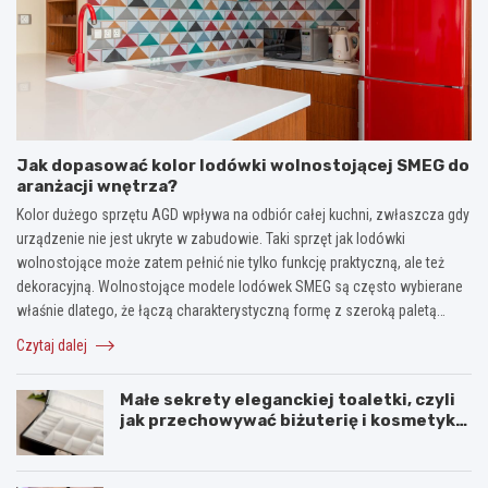
Jak dopasować kolor lodówki wolnostojącej SMEG do
aranżacji wnętrza?
Kolor dużego sprzętu AGD wpływa na odbiór całej kuchni, zwłaszcza gdy
urządzenie nie jest ukryte w zabudowie. Taki sprzęt jak lodówki
wolnostojące może zatem pełnić nie tylko funkcję praktyczną, ale też
dekoracyjną. Wolnostojące modele lodówek SMEG są często wybierane
właśnie dlatego, że łączą charakterystyczną formę z szeroką paletą…
Czytaj dalej
Małe sekrety eleganckiej toaletki, czyli
jak przechowywać biżuterię i kosmetyki
z klasą