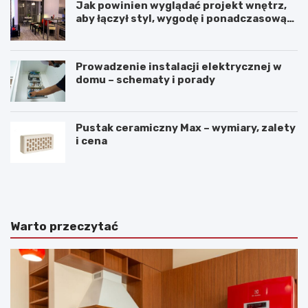
Jak powinien wyglądać projekt wnętrz,
aby łączył styl, wygodę i ponadczasową
harmonię?
Prowadzenie instalacji elektrycznej w
domu – schematy i porady
Pustak ceramiczny Max – wymiary, zalety
i cena
K
P
o
r
m
z
f
y
o
t
Warto przeczytać
r
u
t
l
p
n
r
e
z
m
y
i
w
e