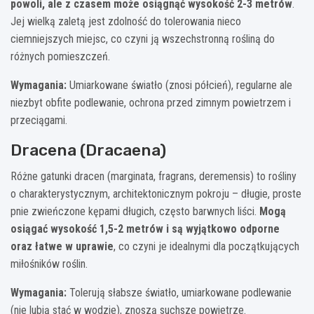
powoli, ale z czasem może osiągnąć wysokość 2-3 metrów
.
Jej wielką zaletą jest zdolność do tolerowania nieco
ciemniejszych miejsc, co czyni ją wszechstronną rośliną do
różnych pomieszczeń.
Wymagania:
Umiarkowane światło (znosi półcień), regularne ale
niezbyt obfite podlewanie, ochrona przed zimnym powietrzem i
przeciągami.
Dracena (Dracaena)
Różne gatunki dracen (marginata, fragrans, deremensis) to rośliny
o charakterystycznym, architektonicznym pokroju – długie, proste
pnie zwieńczone kępami długich, często barwnych liści.
Mogą
osiągać wysokość 1,5-2 metrów i są wyjątkowo odporne
oraz łatwe w uprawie
, co czyni je idealnymi dla początkujących
miłośników roślin.
Wymagania:
Tolerują słabsze światło, umiarkowane podlewanie
(nie lubią stać w wodzie), znoszą suchsze powietrze.