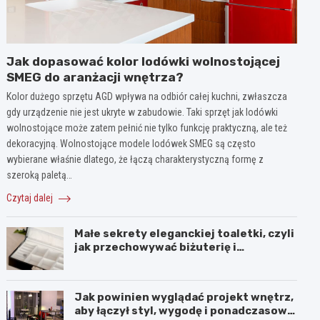
Jak dopasować kolor lodówki wolnostojącej
SMEG do aranżacji wnętrza?
Kolor dużego sprzętu AGD wpływa na odbiór całej kuchni, zwłaszcza
gdy urządzenie nie jest ukryte w zabudowie. Taki sprzęt jak lodówki
wolnostojące może zatem pełnić nie tylko funkcję praktyczną, ale też
dekoracyjną. Wolnostojące modele lodówek SMEG są często
wybierane właśnie dlatego, że łączą charakterystyczną formę z
szeroką paletą…
Czytaj dalej
Małe sekrety eleganckiej toaletki, czyli
jak przechowywać biżuterię i
kosmetyki z klasą
Jak powinien wyglądać projekt wnętrz,
aby łączył styl, wygodę i ponadczasową