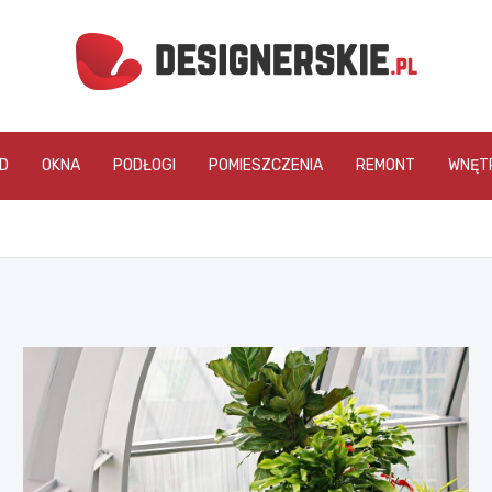
designerskie.pl
D
OKNA
PODŁOGI
POMIESZCZENIA
REMONT
WNĘT