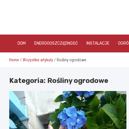
Skip
to
content
DOM
ENERGOOSZCZĘDNOŚĆ
INSTALACJE
OGRÓ
Home
Wszystkie artykuły
Rośliny ogrodowe
Kategoria:
Rośliny ogrodowe