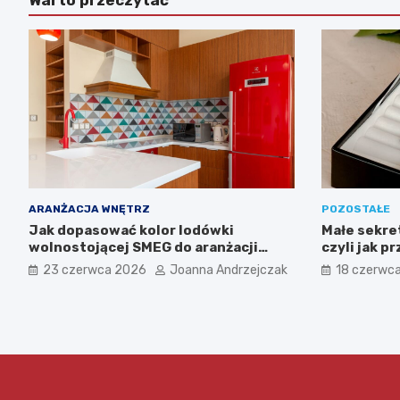
ARANŻACJA WNĘTRZ
POZOSTAŁE
Jak dopasować kolor lodówki
Małe sekret
wolnostojącej SMEG do aranżacji
czyli jak p
wnętrza?
kosmetyki 
23 czerwca 2026
Joanna Andrzejczak
18 czerwc