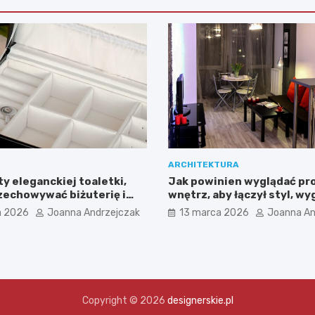
ARCHITEKTURA
y eleganckiej toaletki,
Jak powinien wyglądać pr
rzechowywać biżuterię i
wnętrz, aby łączył styl, wy
z klasą
ponadczasową harmonię?
a 2026
Joanna Andrzejczak
13 marca 2026
Joanna An
Copyright © 2026
designerskie.pl