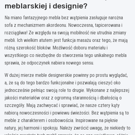
meblarskiej i designie?
Na miano fantazyjnego mebla bez wątpienia zasługuje narożna
sofa z mechanizmem akordeonu. Nowoczesna, tapicerowana i
rozciągliwa! Ze względu na swoją mobilność nie utrudnia zmiany
mebli. Ich wielkim atutem jest funkcja masażu oraz tego, że mają
różną szerokość bloków. Możliwość doboru materiału i
wszystkiego co niezbędne do stworzenia tego unikalnego mebla
sprawia, że odpoczynek nabiera nowego sensu.
W dużej mierze meble designerskie powinny po prostu wyglądać,
a, że są do tego bardzo funkcjonalne i pozwalają cieszyć oko
jednocześnie pełniąc swoją role to drugie. Wykonane z najlepszej
jakości materiałów oraz z ogromną starannością i dbałością o
szczegóły. Mają zachwycać i sprawiać, że nasze cztery kąty
nabiorą nowoczesności i powiewu świeżości. Bez wątpienia są to
meble z charakterem i osobowościa. Inspirowane na pięknie
natury, jej harmonii i spokoju. Należy zwrócić uwagę, że niekiedy to