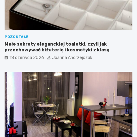
p
?
o
k
ó
j
POZOSTAŁE
Małe sekrety eleganckiej toaletki, czyli jak
przechowywać biżuterię i kosmetyki z klasą
18 czerwca 2026
Joanna Andrzejczak