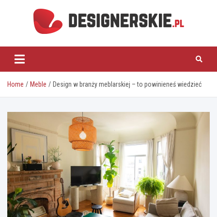
Skip
to
content
designerskie.pl
Home
Meble
Design w branży meblarskiej – to powinieneś wiedzieć