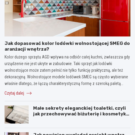
Jak dopasować kolor lodówki wolnostojącej SMEG do
aranżacji wnętrza?
Kolor dużego sprzętu AGD wpływa na odbiór całej kuchni, zwłaszcza gdy
urządzenie nie jest ukryte w zabudowie. Taki sprzęt jak lodówki
wolnostojące może zatem pełnić nie tylko funkcję praktyczną, ale też
dekoracyjną. Wolnostojące modele lodówek SMEG są często wybierane
właśnie dlatego, że łączą charakterystyczną formę z szeroką paletą…
Czytaj dalej
Małe sekrety eleganckiej toaletki, czyli
jak przechowywać biżuterię i kosmetyki
z klasą
Jak powinien wyglądać projekt wnętrz,