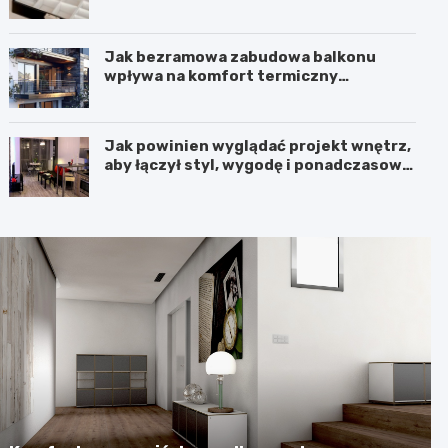
kosmetyki z klasą
Jak bezramowa zabudowa balkonu
wpływa na komfort termiczny
mieszkania?
Jak powinien wyglądać projekt wnętrz,
aby łączył styl, wygodę i ponadczasową
harmonię?