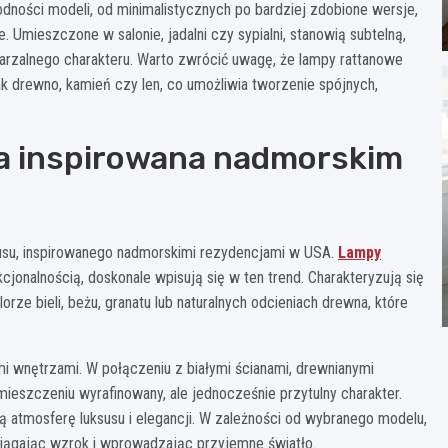
rodności modeli, od minimalistycznych po bardziej zdobione wersje,
Umieszczone w salonie, jadalni czy sypialni, stanowią subtelną,
tarzalnego charakteru. Warto zwrócić uwagę, że lampy rattanowe
jak drewno, kamień czy len, co umożliwia tworzenie spójnych,
a inspirowana nadmorskim
ksusu, inspirowanego nadmorskimi rezydencjami w USA.
Lampy
nkcjonalnością, doskonale wpisują się w ten trend. Charakteryzują się
rze bieli, beżu, granatu lub naturalnych odcieniach drewna, które
 wnętrzami. W połączeniu z białymi ścianami, drewnianymi
ieszczeniu wyrafinowany, ale jednocześnie przytulny charakter.
ą atmosferę luksusu i elegancji. W zależności od wybranego modelu,
zyciągając wzrok i wprowadzając przyjemne światło.