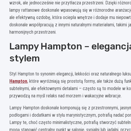
wzrok, ale jednocześnie nie przytłacza przestrzeni. Dzięki różno
lampy rattanowe doskonale wpasowują się w różnorodne aranżacje. 
ale efektywną ozdobę, która ociepla wnętrze i dodaje mu niepow
doskonale współpracują z innymi naturalnymi materiałami, takimi 
harmonijnych przestrzeni.
Lampy Hampton – elegancj
stylem
Styl Hampton to synonim elegancji, lekkości oraz naturalnego lu
Hampton
, które wyróżniają się prostotą formy, ale także dużą fu
subtelnymi, ale efektownymi detalami – często są to modele w kolo
przywodzą na myśl relaks nad morzem i wakacyjne wibracje.
Lampy Hampton doskonale komponują się z przestronnymi, jasnymi
podłogami i dodatkami w stylu marynistycznym, potrafią nadać pom
Lampy te, choć często minimalistyczne, potrafią stworzyć subteln
mogą stanowić centralny punkt w salonie, sypialni lub jadalni, pr