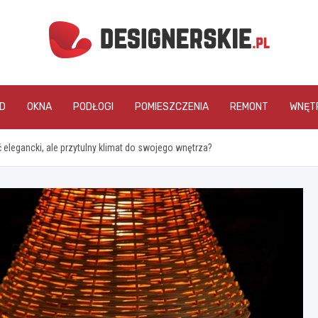
designerskie.pl
D
OKNA
PODŁOGI
POMIESZCZENIA
REMONT
WNĘT
elegancki, ale przytulny klimat do swojego wnętrza?