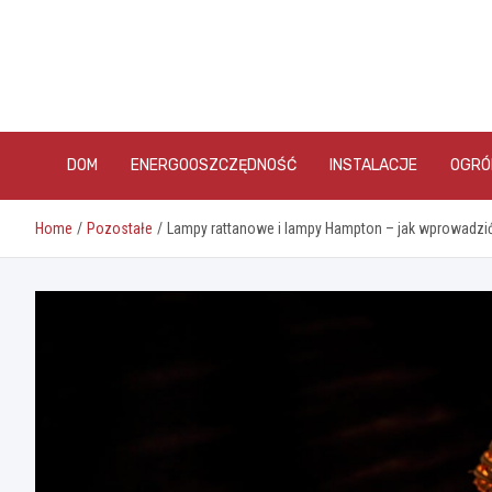
Skip
to
content
DOM
ENERGOOSZCZĘDNOŚĆ
INSTALACJE
OGRÓ
Home
Pozostałe
Lampy rattanowe i lampy Hampton – jak wprowadzić 