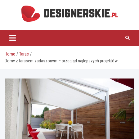
Skip
to
content
designerskie.pl
Home
Taras
Domy z tarasem zadaszonym – przegląd najlepszych projektów