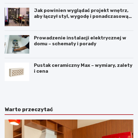
Jak powinien wyglądać projekt wnętrz,
aby łączył styl, wygodę i ponadczasową
harmonię?
Prowadzenie instalacji elektrycznej w
domu – schematy i porady
Pustak ceramiczny Max – wymiary, zalety
i cena
K
P
o
r
m
z
f
y
o
t
Warto przeczytać
r
u
t
l
p
n
r
e
z
m