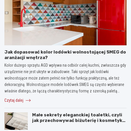
Jak dopasować kolor lodówki wolnostojącej SMEG do
aranżacji wnętrza?
Kolor dużego sprzętu AGD wpływa na odbiór całej kuchni, zwłaszcza gdy
urządzenie nie jest ukryte w zabudowie. Taki sprzęt jak lodówki
wolnostojące może zatem pełnić nie tylko funkcję praktyczną, ale też
dekoracyjną. Wolnostojące modele lodówek SMEG są często wybierane
właśnie dlatego, że łączą charakterystyczną formę z szeroką paletą…
Czytaj dalej
Małe sekrety eleganckiej toaletki, czyli
jak przechowywać biżuterię i kosmetyki
z klasą