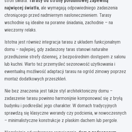
stron świata.
Tarasy od strony południowej zapewnią
najwięcej światła
, ale wymagają odpowiedniego zadaszenia
chroniącego przed nadmiernym nasłonecznieniem. Tarasy
wschodnie są idealne na poranne śniadania, zachodnie – na
wieczorny relaks.
Istotna jest również integracja tarasu z układem funkcjonalnym
domu – najlepiej, gdy zadaszony taras stanowi naturalne
przedłużenie strefy dziennej, z bezpośrednim dostępem z salonu
lub kuchni. Warto też przemyśleć sezonowość użytkowania i
ewentualną możliwość adaptacji tarasu na ogród zimowy poprzez
montaż dodatkowych przeszkleń.
Nie bez znaczenia jest także styl architektoniczny domu –
zadaszenie tarasu powinno harmonijnie komponować się z bryłą
budynku i podkreślać jego charakter. W domach tradycyjnych
sprawdzą się klasyczne werandy czy podcienia, w nowoczesnych
– minimalistyczne konstrukcje z płaskim dachem lub pergole.