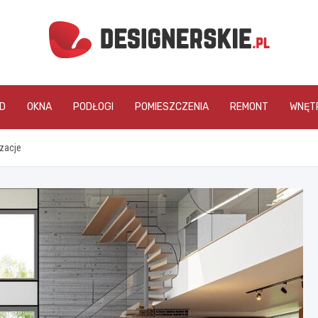
designerskie.pl
D
OKNA
PODŁOGI
POMIESZCZENIA
REMONT
WNĘT
izacje