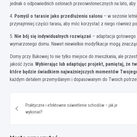
jednak o odpowiednich osłonach przeciwsłonecznych na lato, aby
4.
Pomyśl o tarasie jako przedłużeniu salonu
– w sezonie letn
przynajmniej części tarasu, aby móc korzystać z niego również 
5.
Nie bój się indywidualnych rozwiązań
– adaptacja gotowego 
wymarzonego domu. Nawet niewielkie modyfikacje mogą znacząco
Domy przy Bukowej to nie tylko miejsce do mieszkania, ale przes
jakość życia.
Wybierając lub adaptując projekt, pamiętaj, że t
które będzie świadkiem najważniejszych momentów Twojego
każdym detalem przemyślanym i dopasowanym do Twoich potrzeb,
Nawigacja
Praktyczne i efektowne oświetlenie schodów – jak je
wpisu
wykonać?