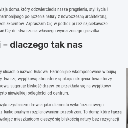
ja domu, który odzwierciedla nasze pragnienia, styl życia i
 harmonijnego połączenia natury z nowoczesną architekturą,
nych akcentów. Zapraszam Cię w podróż przez najciekawsze
ować Cię do stworzenia własnego wymarzonego gniazdka.
– dlaczego tak nas
y ulicach o nazwie Bukowa. Harmonijnie wkomponowane w bujną
y, tworzą wyjątkową atmosferę spokoju i ukojenia. Inwestorzy
dkowa, sugeruje bliskość drzew, co przekłada się na wyjątkowy
sto niewielkiej odległości od centrum.
 wykorzystaniem drewna jako elementu wykończeniowego,
z funkcjonalnym rozplanowaniem przestrzeni. To domy, które
łączą
walając mieszkańcom cieszyć się bliskością natury bez rezygnacji