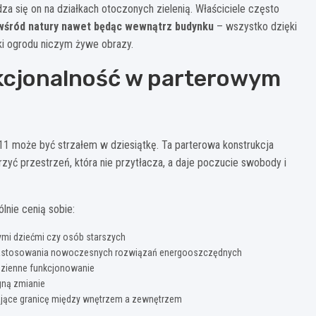
a się on na działkach otoczonych zielenią. Właściciele często
 wśród natury nawet będąc wewnątrz budynku
– wszystko dzięki
ki ogrodu niczym żywe obrazy.
kcjonalność w parterowym
1 może być strzałem w dziesiątkę. Ta parterowa konstrukcja
zyć przestrzeń, która nie przytłacza, a daje poczucie swobody i
lnie cenią sobie:
łymi dziećmi czy osób starszych
ci zastosowania nowoczesnych rozwiązań energooszczędnych
dzienne funkcjonowanie
gną zmianie
ające granicę między wnętrzem a zewnętrzem