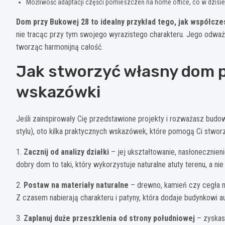
Możliwość adaptacji części pomieszczeń na home office, co w dzisi
Dom przy Bukowej 28 to idealny przykład tego, jak współcz
nie tracąc przy tym swojego wyrazistego charakteru. Jego odważn
tworząc harmonijną całość.
Jak stworzyć własny dom p
wskazówki
Jeśli zainspirowały Cię przedstawione projekty i rozważasz bud
stylu), oto kilka praktycznych wskazówek, które pomogą Ci stw
1.
Zacznij od analizy działki
– jej ukształtowanie, nasłonecznien
dobry dom to taki, który wykorzystuje naturalne atuty terenu, a nie
2.
Postaw na materiały naturalne
– drewno, kamień czy cegła nie
Z czasem nabierają charakteru i patyny, która dodaje budynkowi au
3.
Zaplanuj duże przeszklenia od strony południowej
– zyskas