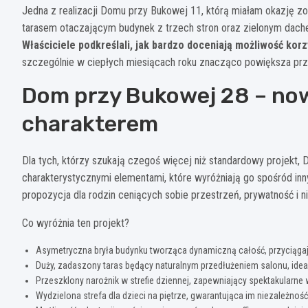
Jedna z realizacji Domu przy Bukowej 11, którą miałam okazję 
tarasem otaczającym budynek z trzech stron oraz zielonym dachem
Właściciele podkreślali, jak bardzo doceniają możliwość ko
szczególnie w ciepłych miesiącach roku znacząco powiększa prz
Dom przy Bukowej 28 – no
charakterem
Dla tych, którzy szukają czegoś więcej niż standardowy projekt
charakterystycznymi elementami, które wyróżniają go spośród in
propozycja dla rodzin ceniących sobie przestrzeń, prywatność i n
Co wyróżnia ten projekt?
Asymetryczna bryła budynku tworząca dynamiczną całość, przyciągaj
Duży, zadaszony taras będący naturalnym przedłużeniem salonu, id
Przeszklony narożnik w strefie dziennej, zapewniający spektakularne
Wydzielona strefa dla dzieci na piętrze, gwarantująca im niezależność