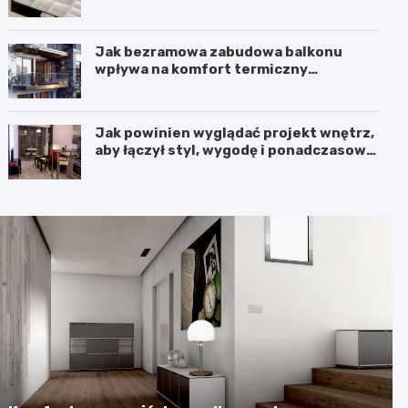
kosmetyki z klasą
Jak bezramowa zabudowa balkonu
wpływa na komfort termiczny
mieszkania?
Jak powinien wyglądać projekt wnętrz,
aby łączył styl, wygodę i ponadczasową
harmonię?