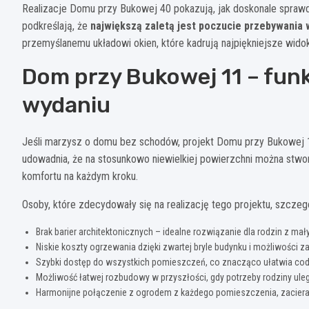
Realizacje Domu przy Bukowej 40 pokazują, jak doskonale sprawdz
podkreślają, że
największą zaletą jest poczucie przebywania
przemyślanemu układowi okien, które kadrują najpiękniejsze wido
Dom przy Bukowej 11 – fun
wydaniu
Jeśli marzysz o domu bez schodów, projekt Domu przy Bukowej 1
udowadnia, że na stosunkowo niewielkiej powierzchni można stwor
komfortu na każdym kroku.
Osoby, które zdecydowały się na realizację tego projektu, szczegó
Brak barier architektonicznych – idealne rozwiązanie dla rodzin z ma
Niskie koszty ogrzewania dzięki zwartej bryle budynku i możliwoś
Szybki dostęp do wszystkich pomieszczeń, co znacząco ułatwia co
Możliwość łatwej rozbudowy w przyszłości, gdy potrzeby rodziny ule
Harmonijne połączenie z ogrodem z każdego pomieszczenia, zacier