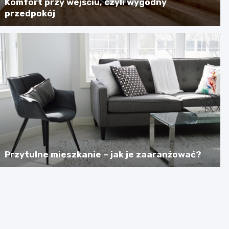
Komfort przy wejściu, czyli wygodny
przedpokój
Przytulne mieszkanie – jak je zaaranżować?