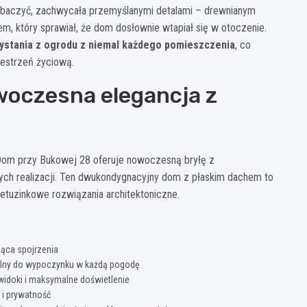
zobaczyć, zachwycała przemyślanymi detalami – drewnianym
, który sprawiał, że dom dosłownie wtapiał się w otoczenie.
rzystania z ogrodu z niemal każdego pomieszczenia
, co
estrzeń życiową.
woczesna elegancja z
, Dom przy Bukowej 28 oferuje nowoczesną bryłę z
nych realizacji. Ten dwukondygnacyjny dom z płaskim dachem to
ietuzinkowe rozwiązania architektoniczne.
ąca spojrzenia
ealny do wypoczynku w każdą pogodę
 widoki i maksymalne doświetlenie
 i prywatność