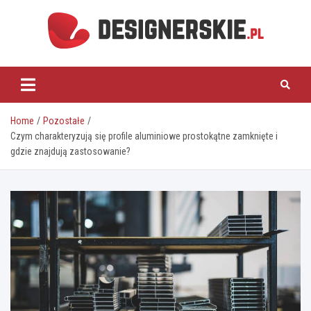
Skip
to
content
designerskie.pl
Home
Pozostałe
Czym charakteryzują się profile aluminiowe prostokątne zamknięte i
gdzie znajdują zastosowanie?