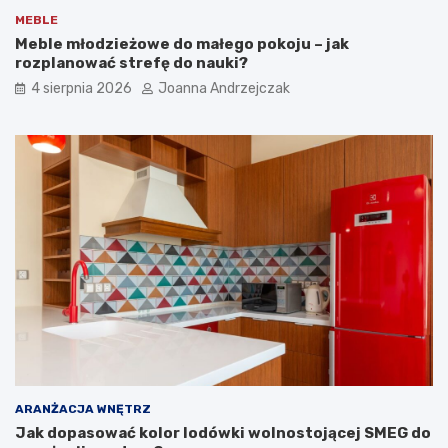
y
a
MEBLE
l
k
Meble młodzieżowe do małego pokoju – jak
i
j
rozplanować strefę do nauki?
w
e
4 sierpnia 2026
Joanna Andrzejczak
y
z
g
a
o
a
d
r
n
a
y
n
p
ż
r
o
z
w
e
a
d
ć
p
?
o
k
ó
j
ARANŻACJA WNĘTRZ
Jak dopasować kolor lodówki wolnostojącej SMEG do