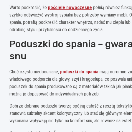
Warto podkreślić, że
pościele nowoczesne
pełnią również funkc
szybko odświeżyć wystrój sypialni bez potrzeby wymiany mebli. Od
spania, potrafią podkreślić charakter wnętrza, nadać mu ciepła l
odrobinę stylu i przytulności do codziennego życia.
Poduszki do spania – gwar
snu
Choć często niedoceniane,
poduszki do spania
mają ogromne zna
właściwego podparcia dla głowy, szyi i kręgosłupa, co pozwala 
poduszek do spania produkowane są z materiałów takich jak piank
można je dopasować do indywidualnych potrzeb.
Dobrze dobrane poduszki tworzą spójną całość z resztą tekstyli
stanowić subtelny akcent kolorystyczny lub stać się głównym elem
wykonania wpływają nie tylko na komfort snu, ale również na este