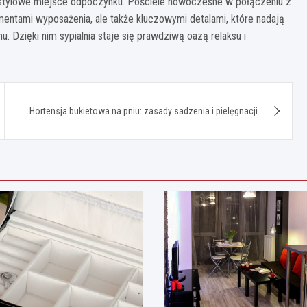
 i stylowe miejsce odpoczynku. Pościele nowoczesne w połączeniu z
ntami wyposażenia, ale także kluczowymi detalami, które nadają
. Dzięki nim sypialnia staje się prawdziwą oazą relaksu i
Hortensja bukietowa na pniu: zasady sadzenia i pielęgnacji