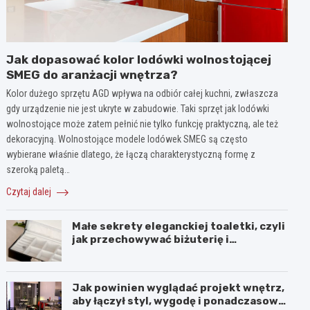
Jak dopasować kolor lodówki wolnostojącej
SMEG do aranżacji wnętrza?
Kolor dużego sprzętu AGD wpływa na odbiór całej kuchni, zwłaszcza
gdy urządzenie nie jest ukryte w zabudowie. Taki sprzęt jak lodówki
wolnostojące może zatem pełnić nie tylko funkcję praktyczną, ale też
dekoracyjną. Wolnostojące modele lodówek SMEG są często
wybierane właśnie dlatego, że łączą charakterystyczną formę z
szeroką paletą…
Czytaj dalej
Małe sekrety eleganckiej toaletki, czyli
jak przechowywać biżuterię i
kosmetyki z klasą
Jak powinien wyglądać projekt wnętrz,
aby łączył styl, wygodę i ponadczasową