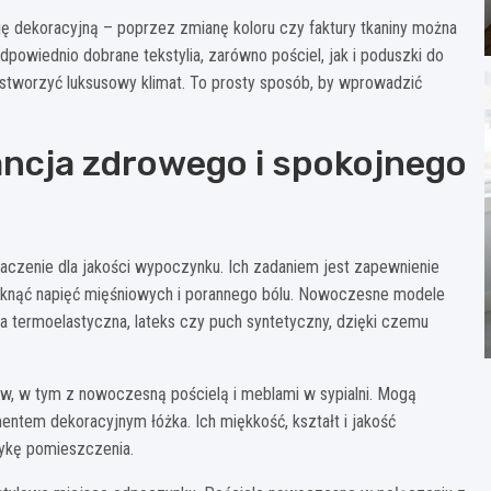
ję dekoracyjną – poprzez zmianę koloru czy faktury tkaniny można
powiednio dobrane tekstylia, zarówno pościel, jak i poduszki do
ub stworzyć luksusowy klimat. To prosty sposób, by wprowadzić
ancja zdrowego i spokojnego
czenie dla jakości wypoczynku. Ich zadaniem jest zapewnienie
uniknąć napięć mięśniowych i porannego bólu. Nowoczesne modele
a termoelastyczna, lateks czy puch syntetyczny, dzięki czemu
ów, w tym z nowoczesną pościelą i meblami w sypialni. Mogą
entem dekoracyjnym łóżka. Ich miękkość, kształt i jakość
tykę pomieszczenia.