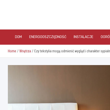
Skip
to
content
DOM
ENERGOOSZCZĘDNOŚĆ
INSTALACJE
OGRÓ
Home
Wnętrza
Czy tekstylia mogą odmienić wygląd i charakter sypialn