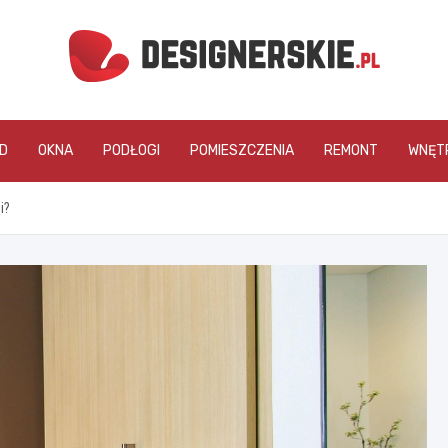
designerskie.pl
D
OKNA
PODŁOGI
POMIESZCZENIA
REMONT
WNĘT
i?