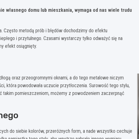
nie własnego domu lub mieszkania, wymaga od nas wiele trudu
za. Często metodą prób i błędów dochodzimy do efektu
epłego i przytulnego. Czasami wystarczy tylko odważyć się na
 efekt osiągnięty.
podłogą oraz przeogromnymi oknami, a do tego metalowe niczym
i, która powodowała uczucie przytłoczenia. Surowość tego stylu,
lność takim pomieszczeniom, możemy z powodzeniem zaczerpnąć
lnego
cych do siebie kolorów, przeróżnych form, a nade wszystko cechuje
tylko namiastka tego stylu, aby wnętrze nabrało innego wymiaru.