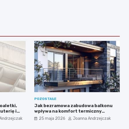
POZOSTAŁE
oaletki,
Jak bezramowa zabudowa balkonu
uterię i
wpływa na komfort termiczny
mieszkania?
Andrzejczak
25 maja 2026
Joanna Andrzejczak