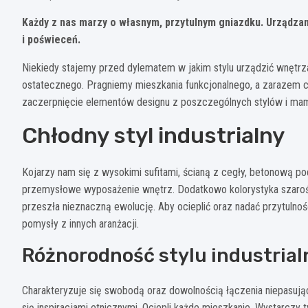
Każdy z nas marzy o własnym, przytulnym gniazdku. Urządza
i poświeceń.
Niekiedy stajemy przed dylematem w jakim stylu urządzić wnętr
ostatecznego. Pragniemy mieszkania funkcjonalnego, a zarazem ci
zaczerpnięcie elementów designu z poszczególnych stylów i mamy
Chłodny styl industrialny
Kojarzy nam się z wysokimi sufitami, ścianą z cegły, betonową 
przemysłowe wyposażenie wnętrz. Dodatkowo kolorystyka szarośc
przeszła nieznaczną ewolucję. Aby ocieplić oraz nadać przytu
pomysły z innych aranżacji.
Różnorodność stylu industria
Charakteryzuje się swobodą oraz dowolnością łączenia niepasują
się inspiracjami etnicznymi. Ociepli każde mieszkanie. Wystarczy 