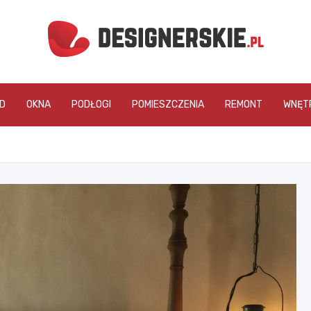
designerskie.pl
D
OKNA
PODŁOGI
POMIESZCZENIA
REMONT
WNĘT