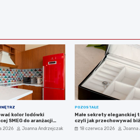
WNĘTRZ
POZOSTAŁE
wać kolor lodówki
Małe sekrety eleganckiej t
cej SMEG do aranżacji
czyli jak przechowywać biż
kosmetyki z klasą
a 2026
Joanna Andrzejczak
18 czerwca 2026
Joanna 