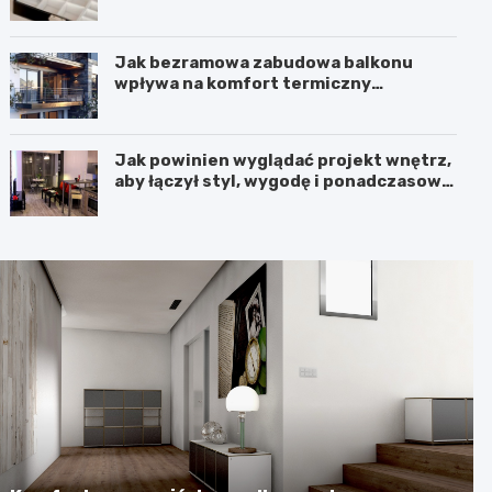
kosmetyki z klasą
Jak bezramowa zabudowa balkonu
wpływa na komfort termiczny
mieszkania?
Jak powinien wyglądać projekt wnętrz,
aby łączył styl, wygodę i ponadczasową
harmonię?