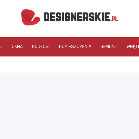
designerskie.pl
D
OKNA
PODŁOGI
POMIESZCZENIA
REMONT
WNĘT