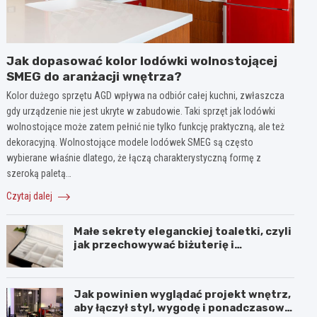
Jak dopasować kolor lodówki wolnostojącej
SMEG do aranżacji wnętrza?
Kolor dużego sprzętu AGD wpływa na odbiór całej kuchni, zwłaszcza
gdy urządzenie nie jest ukryte w zabudowie. Taki sprzęt jak lodówki
wolnostojące może zatem pełnić nie tylko funkcję praktyczną, ale też
dekoracyjną. Wolnostojące modele lodówek SMEG są często
wybierane właśnie dlatego, że łączą charakterystyczną formę z
szeroką paletą…
Czytaj dalej
Małe sekrety eleganckiej toaletki, czyli
jak przechowywać biżuterię i
kosmetyki z klasą
Jak powinien wyglądać projekt wnętrz,
aby łączył styl, wygodę i ponadczasową