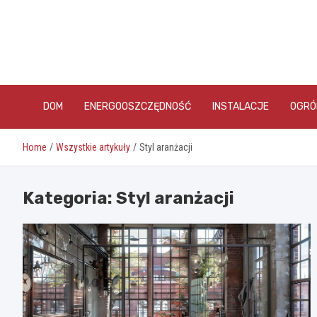
Skip
to
content
DOM
ENERGOOSZCZĘDNOŚĆ
INSTALACJE
OGRÓ
Home
Wszystkie artykuły
Styl aranżacji
Kategoria:
Styl aranżacji