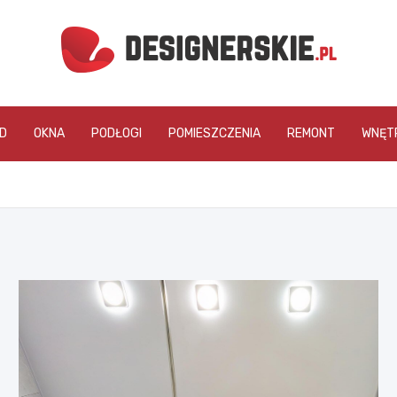
designerskie.pl
D
OKNA
PODŁOGI
POMIESZCZENIA
REMONT
WNĘT