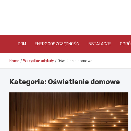
Skip
to
content
DOM
ENERGOOSZCZĘDNOŚĆ
INSTALACJE
OGRÓ
Home
Wszystkie artykuły
Oświetlenie domowe
Kategoria:
Oświetlenie domowe