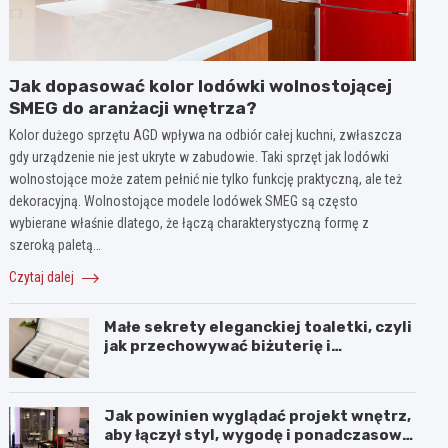
Jak dopasować kolor lodówki wolnostojącej
SMEG do aranżacji wnętrza?
Kolor dużego sprzętu AGD wpływa na odbiór całej kuchni, zwłaszcza
gdy urządzenie nie jest ukryte w zabudowie. Taki sprzęt jak lodówki
wolnostojące może zatem pełnić nie tylko funkcję praktyczną, ale też
dekoracyjną. Wolnostojące modele lodówek SMEG są często
wybierane właśnie dlatego, że łączą charakterystyczną formę z
szeroką paletą…
Czytaj dalej
Małe sekrety eleganckiej toaletki, czyli
jak przechowywać biżuterię i
kosmetyki z klasą
Jak powinien wyglądać projekt wnętrz,
aby łączył styl, wygodę i ponadczasową