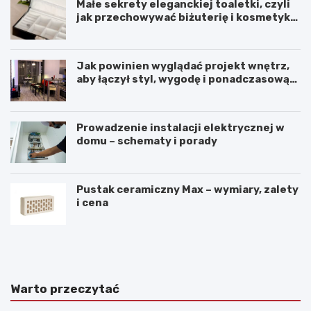
Małe sekrety eleganckiej toaletki, czyli
jak przechowywać biżuterię i kosmetyki
z klasą
Jak powinien wyglądać projekt wnętrz,
aby łączył styl, wygodę i ponadczasową
harmonię?
Prowadzenie instalacji elektrycznej w
domu – schematy i porady
Pustak ceramiczny Max – wymiary, zalety
i cena
K
P
o
r
m
z
f
y
o
t
Warto przeczytać
r
u
t
l