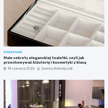
p
ż
r
o
z
w
e
a
d
ć
p
?
o
k
ó
j
POZOSTAŁE
Małe sekrety eleganckiej toaletki, czyli jak
przechowywać biżuterię i kosmetyki z klasą
18 czerwca 2026
Joanna Andrzejczak