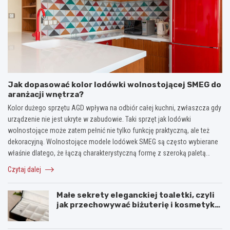
Jak dopasować kolor lodówki wolnostojącej SMEG do
aranżacji wnętrza?
Kolor dużego sprzętu AGD wpływa na odbiór całej kuchni, zwłaszcza gdy
urządzenie nie jest ukryte w zabudowie. Taki sprzęt jak lodówki
wolnostojące może zatem pełnić nie tylko funkcję praktyczną, ale też
dekoracyjną. Wolnostojące modele lodówek SMEG są często wybierane
właśnie dlatego, że łączą charakterystyczną formę z szeroką paletą…
Czytaj dalej
Małe sekrety eleganckiej toaletki, czyli
jak przechowywać biżuterię i kosmetyki
z klasą