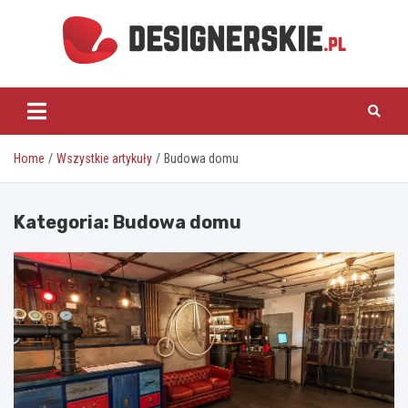
Skip
to
content
designerskie.pl
Home
Wszystkie artykuły
Budowa domu
Kategoria:
Budowa domu