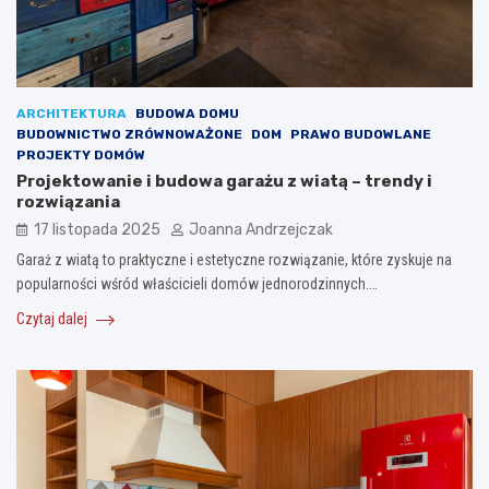
ARCHITEKTURA
BUDOWA DOMU
BUDOWNICTWO ZRÓWNOWAŻONE
DOM
PRAWO BUDOWLANE
PROJEKTY DOMÓW
Projektowanie i budowa garażu z wiatą – trendy i
rozwiązania
17 listopada 2025
Joanna Andrzejczak
Garaż z wiatą to praktyczne i estetyczne rozwiązanie, które zyskuje na
popularności wśród właścicieli domów jednorodzinnych.…
Czytaj dalej