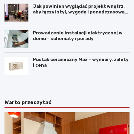
Jak powinien wyglądać projekt wnętrz,
aby łączył styl, wygodę i ponadczasową
harmonię?
Prowadzenie instalacji elektrycznej w
domu – schematy i porady
Pustak ceramiczny Max – wymiary, zalety
i cena
K
P
o
r
m
z
f
y
o
t
Warto przeczytać
r
u
t
l
p
n
r
e
z
m
y
i