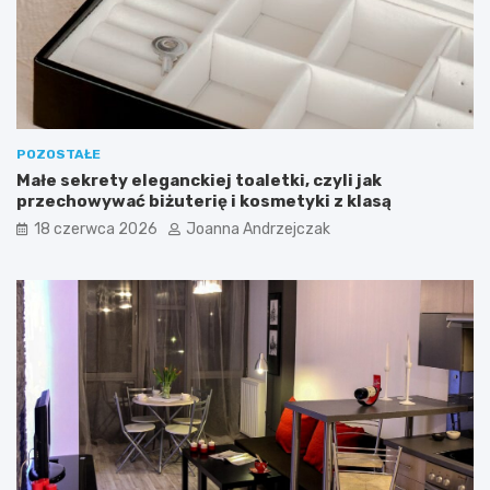
d
ć
p
?
o
k
ó
j
POZOSTAŁE
Małe sekrety eleganckiej toaletki, czyli jak
przechowywać biżuterię i kosmetyki z klasą
18 czerwca 2026
Joanna Andrzejczak