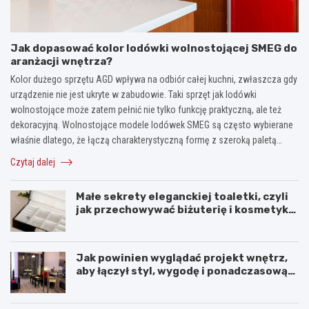
Jak dopasować kolor lodówki wolnostojącej SMEG do
aranżacji wnętrza?
Kolor dużego sprzętu AGD wpływa na odbiór całej kuchni, zwłaszcza gdy
urządzenie nie jest ukryte w zabudowie. Taki sprzęt jak lodówki
wolnostojące może zatem pełnić nie tylko funkcję praktyczną, ale też
dekoracyjną. Wolnostojące modele lodówek SMEG są często wybierane
właśnie dlatego, że łączą charakterystyczną formę z szeroką paletą…
Czytaj dalej
Małe sekrety eleganckiej toaletki, czyli
jak przechowywać biżuterię i kosmetyki
z klasą
Jak powinien wyglądać projekt wnętrz,
aby łączył styl, wygodę i ponadczasową
harmonię?