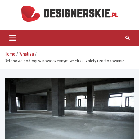
Skip
to
content
designerskie.pl
Home
Wnętrza
Betonowe podłogi w nowoczesnym wnętrzu: zalety i zastosowanie