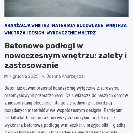
ARANŻACJA WNĘTRZ
MATERIAŁY BUDOWLANE
WNĘTRZA
WNĘTRZA I DESIGN
WYKOŃCZENIE WNĘTRZ
Betonowe podłogi w
nowoczesnym wnętrzu: zalety i
zastosowanie
4 grudnia 2025
Joanna Andrzejczak
Beton już dawno przestał kojarzyć się wyłącznie z surowymi,
przemysłowymi przestrzeniami. Dziś wkracza do naszych domów
z niespotykaną elegancją, stając się jednym z najbardziej
pożądanych materiałów we współczesnym designie. Pamiętam,
jak kilka lat temu po raz pierwszy zobaczyłam perfekcyjnie
wykonaną betonową podłogę w mieszkaniu przyjaciółki – gładką,
z delikatnymi smugami, która nadawała wnętrzu niesamowity