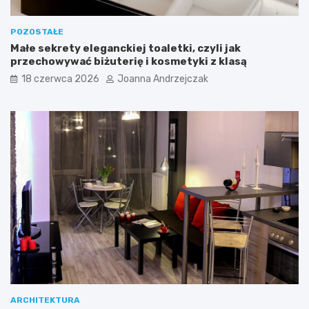
j
POZOSTAŁE
Małe sekrety eleganckiej toaletki, czyli jak
przechowywać biżuterię i kosmetyki z klasą
18 czerwca 2026
Joanna Andrzejczak
ARCHITEKTURA