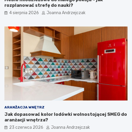
i
j
rozplanować strefę do nauki?
w
e
4 sierpnia 2026
Joanna Andrzejczak
y
z
g
a
o
a
d
r
n
a
y
n
p
ż
r
o
z
w
e
a
d
ć
p
?
o
k
ó
j
ARANŻACJA WNĘTRZ
Jak dopasować kolor lodówki wolnostojącej SMEG do
aranżacji wnętrza?
23 czerwca 2026
Joanna Andrzejczak