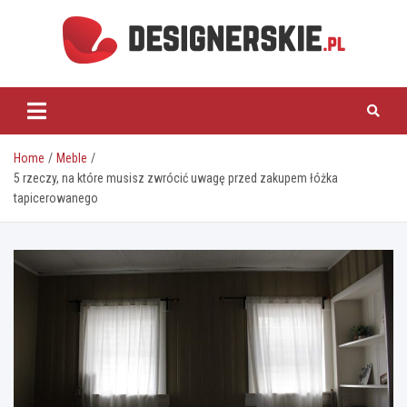
Skip
to
content
designerskie.pl
Home
Meble
5 rzeczy, na które musisz zwrócić uwagę przed zakupem łóżka
tapicerowanego